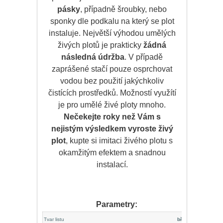
pásky
, případně šroubky, nebo
sponky dle podkalu na který se plot
instaluje. Největší výhodou umělých
živých plotů je prakticky
žádná
následná údržba
. V případě
zaprášené stačí pouze osprchovat
vodou bez použití jakýchkoliv
čistících prostředků. Možností využítí
je pro umělé živé ploty mnoho.
Nečekejte roky než Vám s
nejistým výsledkem vyroste živý
plot
, kupte si imitaci živého plotu s
okamžitým efektem a snadnou
instalací.
Parametry:
Tvar listu
břečťan