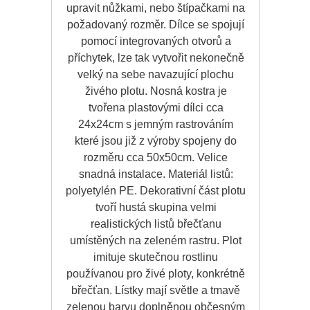
upravit nůžkami, nebo štípačkami na
požadovaný rozměr. Dílce se spojují
pomocí integrovaných otvorů a
příchytek, lze tak vytvořit nekonečně
velký na sebe navazující plochu
živého plotu. Nosná kostra je
tvořena plastovými dílci cca
24x24cm s jemným rastrováním
které jsou již z výroby spojeny do
rozměru cca 50x50cm. Velice
snadná instalace. Materiál listů:
polyetylén PE. Dekorativní část plotu
tvoří hustá skupina velmi
realistických listů břečťanu
umístěných na zeleném rastru. Plot
imituje skutečnou rostlinu
používanou pro živé ploty, konkrétně
břečťan. Lístky mají světle a tmavě
zelenou barvu doplněnou občesným