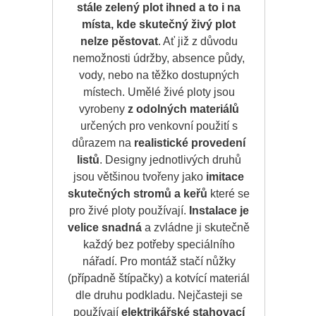
stále zelený plot ihned a to i na
místa, kde skutečný živý plot
nelze pěstovat
. Ať již z důvodu
nemožnosti údržby, absence půdy,
vody, nebo na těžko dostupných
místech. Umělé živé ploty jsou
vyrobeny
z odolných materiálů
určených pro venkovní použití s
důrazem na
realistické provedení
listů
. Designy jednotlivých druhů
jsou většinou tvořeny jako
imitace
skutečných stromů a keřů
které se
pro živé ploty používají.
Instalace je
velice snadná
a zvládne ji skutečně
každý bez potřeby speciálního
nářadí. Pro montáž stačí nůžky
(případně štípačky) a kotvící materiál
dle druhu podkladu. Nejčasteji se
používají
elektrikářské stahovací