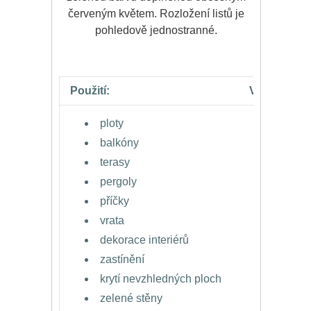
červeným květem. Rozložení listů je
pohledově jednostranné.
Použití:
Výhody:
ploty
vzhled
balkóny
okamži
terasy
dlouhá
pergoly
velice
příčky
prakti
vrata
odolno
dekorace interiérů
částeč
zastínění
částeč
krytí nevzhledných ploch
prakti
zelené stěny
neslou