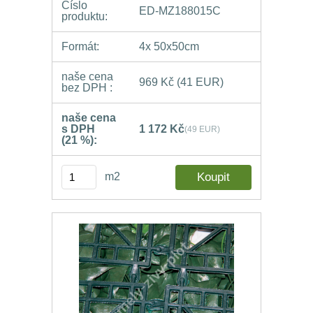
Číslo
ED-MZ188015C
produktu:
Formát:
4x 50x50cm
naše cena
969 Kč
(41 EUR)
bez DPH :
naše cena
s DPH
1 172 Kč
(49 EUR)
(21 %):
m2