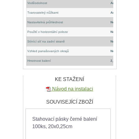
Voděodolnost
Ano
Tvarovatelný nůžkami
Ano
Nastavitelná průhlednost
Ne
Použití v horizontální poloze
Ne
Stínící síť na zadní straně
Ne
Vzhled panašovaných okrajů
Ne
Hmotnost balení
2,18 kg
KE STAŽENÍ
Návod na instalaci
SOUVISEJÍCÍ ZBOŽÍ
Stahovací pásky černé balení
100ks, 20x0,25cm