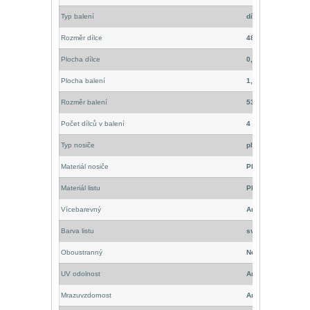
Typ balení
dílce
Rozměr dílce
48 x 48 cm
Plocha dílce
0,25 m
2
Plocha balení
1,0 m
2
Rozměr balení
53 x 52 x 29 cm
Počet dílců v balení
4
Typ nosiče
plastový rastr
Materiál nosiče
PE polyethylen
Materiál listu
PE polyethylen
Vícebarevný
Ano
Barva listu
světle a tm. zelená
Oboustranný
Ne
UV odolnost
Ano
Mrazuvzdornost
Ano