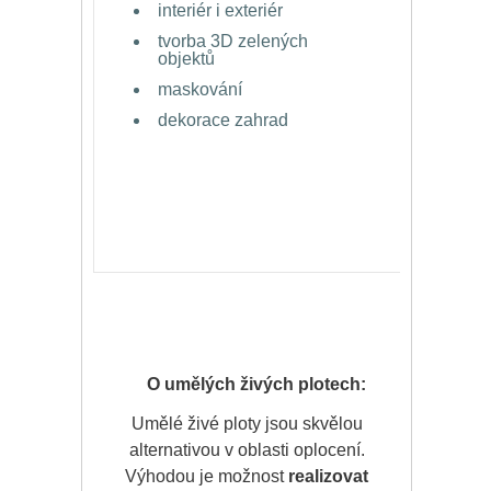
interiér i exteriér
bez ri
tvorba 3D zelených
záruk
objektů
bez vl
maskování
nezneč
dekorace zahrad
listím
nehroz
nehroz
snadn
nekvet
O umělých živých plotech:
Umělé živé ploty jsou skvělou
alternativou v oblasti oplocení.
Výhodou je možnost
realizovat